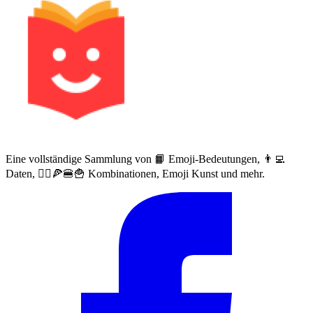
Eine vollständige Sammlung von 📙 Emoji-Bedeutungen, 👨‍💻
Daten, 🙅‍♀️🍕🍔🍟 Kombinationen, Emoji Kunst und mehr.