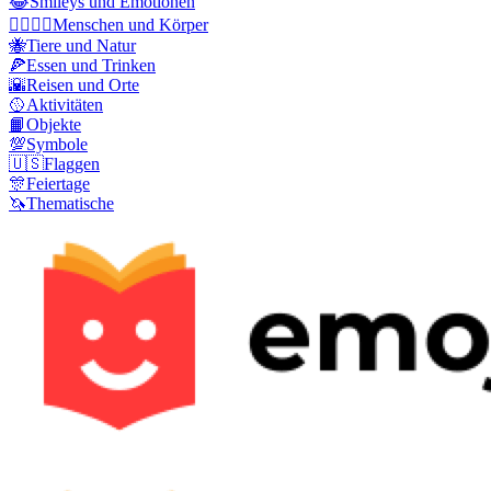
😂
Smileys und Emotionen
👩‍❤️‍💋‍👨
Menschen und Körper
🐝
Tiere und Natur
🍕
Essen und Trinken
🌇
Reisen und Orte
🥎
Aktivitäten
📙
Objekte
💯
Symbole
🇺🇸
Flaggen
🎊
Feiertage
🦄
Thematische