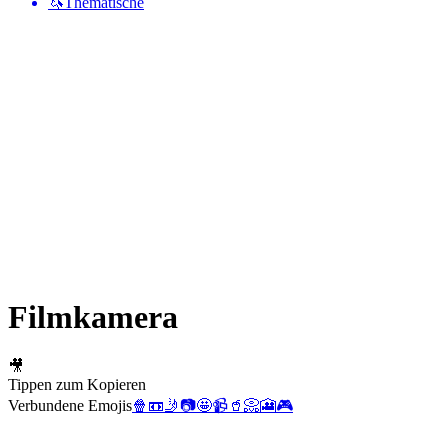
🦄
Thematische
Filmkamera
🎥
Tippen zum Kopieren
Verbundene Emojis
🍿
📼
🤳
📷
🤩
📹
🥤
📀
🎦
🎮