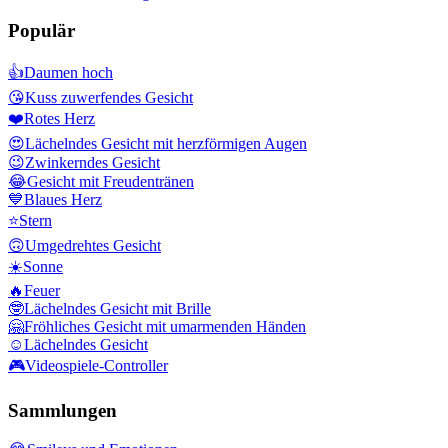
Populär
👍
Daumen hoch
😘
Kuss zuwerfendes Gesicht
❤️
Rotes Herz
😍
Lächelndes Gesicht mit herzförmigen Augen
😉
Zwinkerndes Gesicht
😂
Gesicht mit Freudentränen
💙
Blaues Herz
⭐
Stern
🙃
Umgedrehtes Gesicht
☀️
Sonne
🔥
Feuer
🤓
Lächelndes Gesicht mit Brille
🤗
Fröhliches Gesicht mit umarmenden Händen
☺️
Lächelndes Gesicht
🎮
Videospiele-Controller
Sammlungen