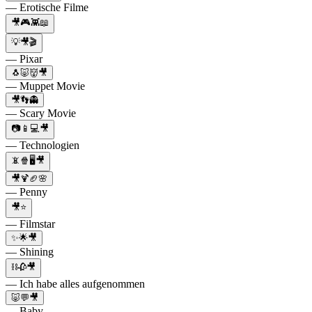
— Erotische Filme
🎥🎮👾📖
💡🎥🎬
— Pixar
🐧🐷👹🎥
— Muppet Movie
🎥👣👻
— Scary Movie
📷📱💻🎥
— Technologien
📵🍿🖥🎥
🎥🍹🏈🌸
— Penny
🎥⭐
— Filmstar
✨🌟🎥
— Shining
⛓🥀🎥
— Ich habe alles aufgenommen
🐷💬🎥
— Baby