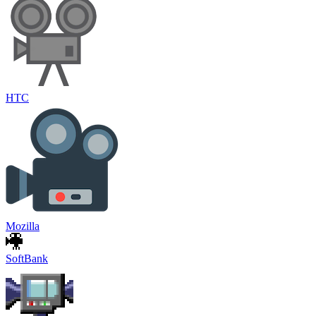
HTC
Mozilla
SoftBank