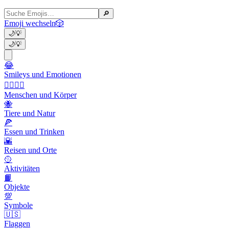
🔎
Emoji wechseln
🎲
🌙
💡
🌙
💡
😂
Smileys und Emotionen
👩‍❤️‍💋‍👨
Menschen und Körper
🐝
Tiere und Natur
🍕
Essen und Trinken
🌇
Reisen und Orte
🥎
Aktivitäten
📙
Objekte
💯
Symbole
🇺🇸
Flaggen