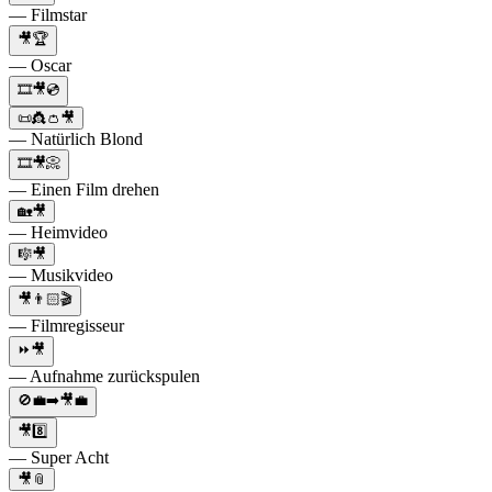
— Filmstar
🎥🏆
— Oscar
🎞🎥💿
📜👸👛🎥
— Natürlich Blond
🎞🎥📀
— Einen Film drehen
🏡🎥
— Heimvideo
🎼🎥
— Musikvideo
🎥👨🏻🎬
— Filmregisseur
⏩🎥
— Aufnahme zurückspulen
🚫💼➡️🎥💼
🎥8️⃣
— Super Acht
🎥📎