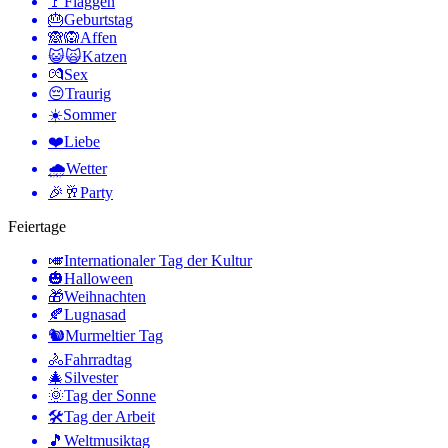
🚩
Flaggen
🎂
Geburtstag
🙈🙉
Affen
😺🙀
Katzen
💏
Sex
😔
Traurig
☀️
Sommer
❤️
Liebe
🌧
Wetter
🎉🥂
Party
Feiertage
🎺
Internationaler Tag der Kultur
🎃
Halloween
🎁
Weihnachten
🍂
Lugnasad
🐿
Murmeltier Tag
🚴
Fahrradtag
🎄
Silvester
🌞
Tag der Sonne
🛠
Tag der Arbeit
🎵
Weltmusiktag