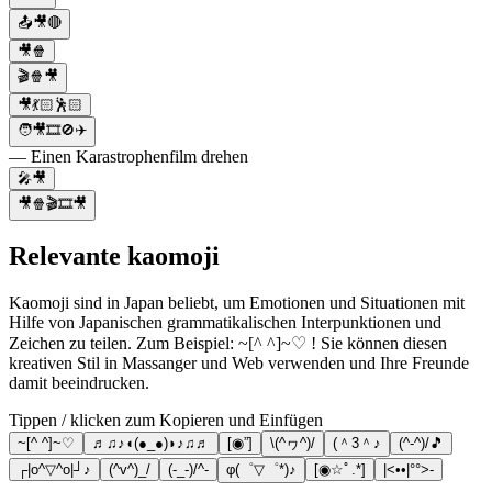
📤🎥🔴
🎥🍿
🎬🍿🎥
🎥💃🏻🕺🏻
🧑🎥🎞🚫✈️
— Einen Karastrophenfilm drehen
🎤🎥
🎥🍿🎬🎞️🎥
Relevante kaomoji
Kaomoji sind in Japan beliebt, um Emotionen und Situationen mit
Hilfe von Japanischen grammatikalischen Interpunktionen und
Zeichen zu teilen. Zum Beispiel: ~[^ ^]~♡ ! Sie können diesen
kreativen Stil in Massanger und Web verwenden und Ihre Freunde
damit beeindrucken.
Tippen / klicken zum Kopieren und Einfügen
~[^ ^]~♡
♬♫♪◖(●_●)◗♪♫♬
[◉”]
\(^ヮ^)/
(＾3＾♪
(^-^)/🎵
┌|o^▽^o|┘♪
(^v^)_/
(-_-)/^-
φ(゜▽゜*)♪
[◉☆ﾟ.*]
|<••|°°>-