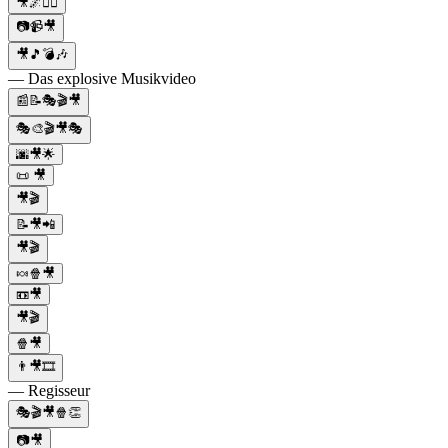
🎥🌌🦸‍♂️
📷📹🎥
🎥🎵💣🎶
— Das explosive Musikvideo
📰📝🎭🎬🎥
🎭🎨🎬🎥🎭
🌆🎥🌟
📜 🎥
🎥🎬
📝🎥📲
🎥🎬
🍬🍿🎥
📼🎥
🎥🎬
🍿🎥
👨🎥🎞
— Regisseur
🎭🎬🎥🍿👏
📷🎥