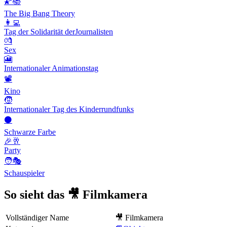
🌠📚
The Big Bang Theory
👩‍💻
Tag der Solidarität derJournalisten
💏
Sex
🎦
Internationaler Animationstag
📽
Kino
🧒
Internationaler Tag des Kinderrundfunks
⚫
Schwarze Farbe
🎉🥂
Party
🧑🎭
Schauspieler
So sieht das 🎥 Filmkamera
Vollständiger Name
🎥 Filmkamera