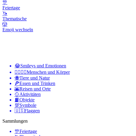
🎊
Feiertage
🦄
Thematische
🎲
Emoji wechseln
😂
Smileys und Emotionen
👩‍❤️‍💋‍👨
Menschen und Körper
🐝
Tiere und Natur
🍕
Essen und Trinken
🌇
Reisen und Orte
🥎
Aktivitäten
📙
Objekte
💯
Symbole
🇺🇸
Flaggen
Sammlungen
🎊
Feiertage