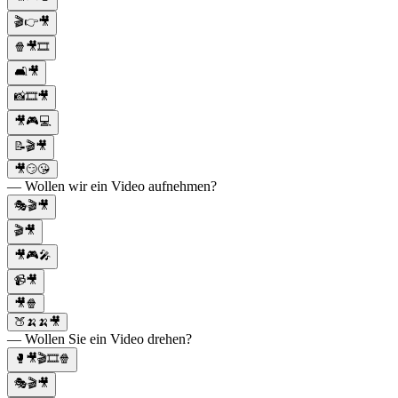
🎬👉🎥
🍿🎥🎞️
🛋️🎥
📸🎞️🎥
🎥🎮💻
📝🎬🎥
🎥😏😘
— Wollen wir ein Video aufnehmen?
🎭🎬🎥
🎬🎥
🎥🎮🎤
📹🎥
🎥🍿
🍑🍌🍌🎥
— Wollen Sie ein Video drehen?
🥊🎥🎬🎞️🍿
🎭🎬🎥