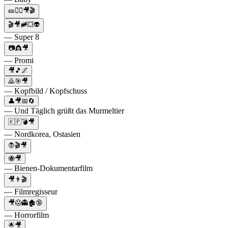
🎫🏃‍♂️🎥🎬
🎬🎥🚞💥👽
— Super 8
📷👸🎥
— Promi
🎥🎵🌌
🙇🎯🎥
— Kopfbild / Kopfschuss
👤🎥📅🔄
— Und Täglich grüßt das Murmeltier
🇰🇵💣🎥
— Nordkorea, Ostasien
🧛🎬🎥
🐝🎥
— Bienen-Dokumentarfilm
🎥👨🎬
— Filmregisseur
🎥😱👻🏚️🔞
— Horrorfilm
🌟🎥