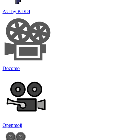
AU by KDDI
Docomo
Openmoji