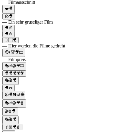
— Filmausschnitt
❤️🎥
😱🎥
— Ein sehr gruseliger Film
🎥🌌
🎥📎
🇧🇫🎥
— Hier werden die Filme gedreht
🧑💃🏆🎥🎞
— Filmpreis
🎭🎨🎬🎥🎞️
🎥🎥🎥🎥🎥
🎭🎬🎥
🎥📼
📹🎥📷💻🌐
🎭🎨🎬🎥🍿
🎬🍿🎥
🎭🎬🎥
👴🏼🎥🍿