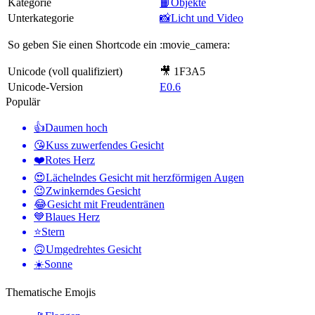
Kategorie
📙Objekte
Unterkategorie
📸Licht und Video
So geben Sie einen Shortcode ein
:movie_camera:
Unicode (voll qualifiziert)
🎥 1F3A5
Unicode-Version
E0.6
Populär
👍
Daumen hoch
😘
Kuss zuwerfendes Gesicht
❤️
Rotes Herz
😍
Lächelndes Gesicht mit herzförmigen Augen
😉
Zwinkerndes Gesicht
😂
Gesicht mit Freudentränen
💙
Blaues Herz
⭐
Stern
🙃
Umgedrehtes Gesicht
☀️
Sonne
Thematische Emojis