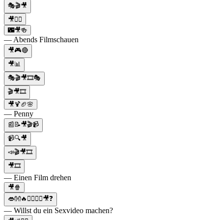
🎭🎬🎥
🎥🦸‍♂️
🌃🎥🍻
— Abends Filmschauen
🎥🎮🔴
🎥📊
🎭🎬🎥🎞️🎭
🎬🎥🎞️
🎥🍹🏈🌸
— Penny
📰📝🎥🎬📹
📹🔍🎥
📣🎬🎥🎞
🎥🎞
— Einen Film drehen
🎥🍿
👄👐🔥👨‍❤️‍💋‍👨🎥❓
— Willst du ein Sexvideo machen?