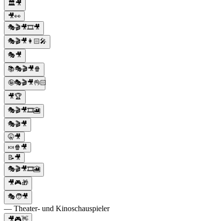
🏛️🎥
🎥👀
🎭🎬🎥🎞️🎥
🎭🎬🎥👩🏻‍🎤
🎭🎥
📚🎭🎬🎥🍿
🤪🎭🎬🎥👌🏻
🎥🏆
🎭🎬🎥🎞️🎦
🎭🎬🎥
🤫🎥
🍬🍿🎥
📝🎥
🎭🎬🎥🎞️🎦
🎥🎮🎁
🎭🧑🎥
— Theater- und Kinoschauspieler
🎥🎮👋