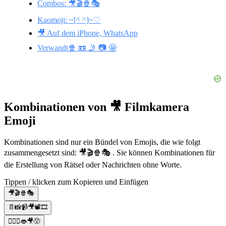
Combos: 🎥🎬🍿🎭
Kaomoji: ~[^ ^]~♡
🎥 Auf dem iPhone, WhatsApp
Verwandt🍿 📼 🤳 📷 🤩
Kombinationen von 🎥 Filmkamera
Emoji
Kombinationen sind nur ein Bündel von Emojis, die wie folgt
zusammengesetzt sind: 🎥🎬🍿🎭 . Sie können Kombinationen für
die Erstellung von Rätsel oder Nachrichten ohne Worte.
Tippen / klicken zum Kopieren und Einfügen
🎥🎬🍿🎭
📄📸📹🎥📽🎞
🙆‍♀️‍♀️👄🎥😯