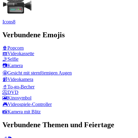
Icons8
Verbundene Emojis
🍿
Popcorn
📼
Videokassette
🤳
Selfie
📷
Kamera
🤩
Gesicht mit sternförmigen Augen
📹
Videokamera
🥤
To-go-Becher
📀
DVD
🎦
Kinosymbol
🎮
Videospiele-Controller
📸
Kamera mit Blitz
Verbundene Themen und Feiertage