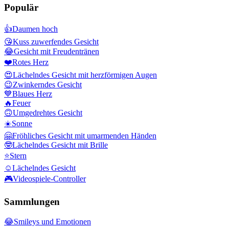
Populär
👍
Daumen hoch
😘
Kuss zuwerfendes Gesicht
😂
Gesicht mit Freudentränen
❤️
Rotes Herz
😍
Lächelndes Gesicht mit herzförmigen Augen
😉
Zwinkerndes Gesicht
💙
Blaues Herz
🔥
Feuer
🙃
Umgedrehtes Gesicht
☀️
Sonne
🤗
Fröhliches Gesicht mit umarmenden Händen
🤓
Lächelndes Gesicht mit Brille
⭐
Stern
☺️
Lächelndes Gesicht
🎮
Videospiele-Controller
Sammlungen
😂
Smileys und Emotionen