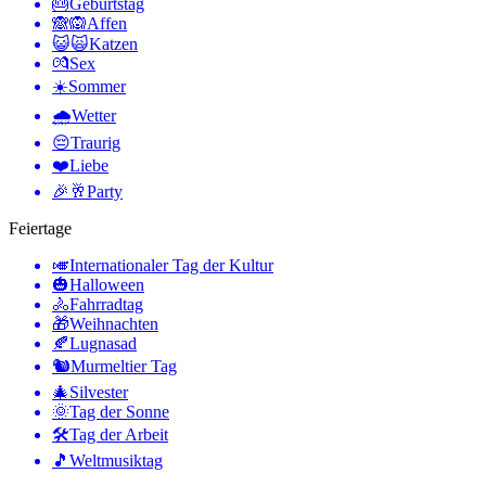
🎂
Geburtstag
🙈🙉
Affen
😺🙀
Katzen
💏
Sex
☀️
Sommer
🌧
Wetter
😔
Traurig
❤️
Liebe
🎉🥂
Party
Feiertage
🎺
Internationaler Tag der Kultur
🎃
Halloween
🚴
Fahrradtag
🎁
Weihnachten
🍂
Lugnasad
🐿
Murmeltier Tag
🎄
Silvester
🌞
Tag der Sonne
🛠
Tag der Arbeit
🎵
Weltmusiktag