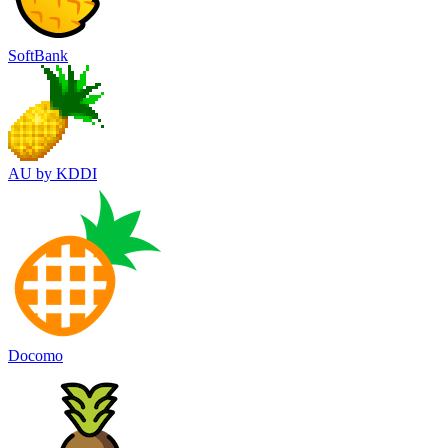
SoftBank
AU by KDDI
Docomo