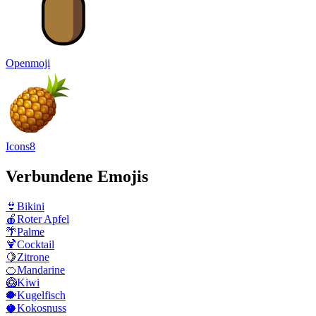
Openmoji
Icons8
Verbundene Emojis
👙
Bikini
🍎
Roter Apfel
🌴
Palme
🍹
Cocktail
🍋
Zitrone
🍊
Mandarine
🥝
Kiwi
🐡
Kugelfisch
🥥
Kokosnuss