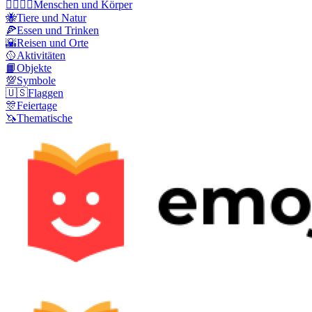
👩‍❤️‍💋‍👨
Menschen und Körper
🐝
Tiere und Natur
🍕
Essen und Trinken
🌇
Reisen und Orte
🥎
Aktivitäten
📙
Objekte
💯
Symbole
🇺🇸
Flaggen
🎊
Feiertage
🦄
Thematische