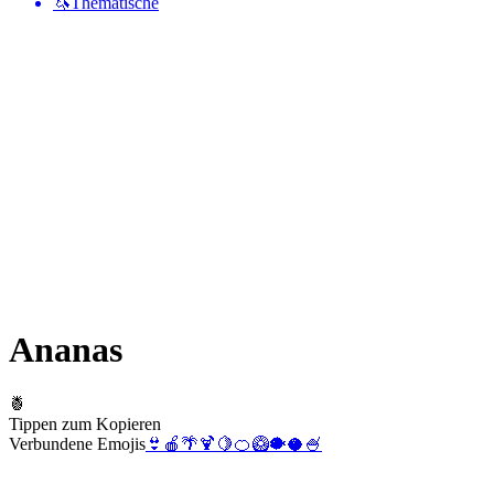
🦄
Thematische
Ananas
🍍
Tippen zum Kopieren
Verbundene Emojis
👙
🍎
🌴
🍹
🍋
🍊
🥝
🐡
🥥
🍧