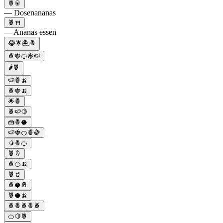
🍍🥫
— Dosenananas
🍍🍴
— Ananas essen
😂🌟🏝🍍
🍍🍓🍊🍇🍉
🌶️🍍
🍉🍍🍌
🍍🍓🍌
🌟🍍
🍍🍉🍋
🍰🍍🥥
🍉🍓🍊🍍🍇
🥭🍍🍊
🍍🍦
🍍🍊🍌
🍍🥤
🍍🥥🥛
🍍🥥🍌
🍍🍍🍍🍍🍍
🍊🍋🍍