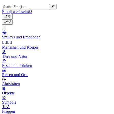
🔎
Emoji wechseln
🎲
🌙
💡
🌙
💡
😂
Smileys und Emotionen
👩‍❤️‍💋‍👨
Menschen und Körper
🐝
Tiere und Natur
🍕
Essen und Trinken
🌇
Reisen und Orte
🥎
Aktivitäten
📙
Objekte
💯
Symbole
🇺🇸
Flaggen