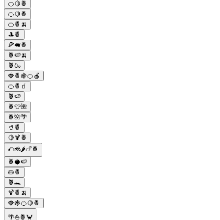
🍊🍋🍍
🍊🍋🍍
🍊🍍🍌
🎩🍍
🍕🐖🍍
🍍🍉🍌
🍍🍶
🍓🍍🍇🍊🍎
🍊🍍🧃
🍍🍉
🍍👕🌺
🍍🌺🌴
🥤🍍
🍋🍹🍍
🌮🧀🌶️🍗🍍
🍍🥥🍉
🥧🍍
🍍🐊
🍹🍍🍌
🍓🍇🍊🍋🍍
🌴⛵🍍🦀