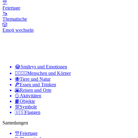
🎊
Feiertage
🦄
Thematische
🎲
Emoji wechseln
😂
Smileys und Emotionen
👩‍❤️‍💋‍👨
Menschen und Körper
🐝
Tiere und Natur
🍕
Essen und Trinken
🌇
Reisen und Orte
🥎
Aktivitäten
📙
Objekte
💯
Symbole
🇺🇸
Flaggen
Sammlungen
🎊
Feiertage