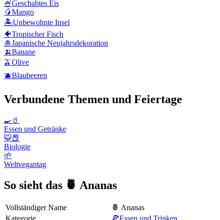
🍧
Geschabtes Eis
🥭
Mango
🏝️
Unbewohnte Insel
🐠
Tropischer Fisch
🎍
Japanische Neujahrsdekoration
🍌
Banane
🫒
Olive
🫐
Blaubeeren
Verbundene Themen und Feiertage
🍳🧃
Essen und Getränke
🐯📕
Biologie
🌱
Weltvegantag
So sieht das 🍍 Ananas
Vollständiger Name
🍍 Ananas
Kategorie
🍕Essen und Trinken