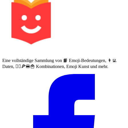
Eine vollständige Sammlung von 📙 Emoji-Bedeutungen, 👨‍💻
Daten, 🙅‍♀️🍕🍔🍟 Kombinationen, Emoji Kunst und mehr.