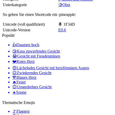
Unterkategorie
🍋Obst
So geben Sie einen Shortcode ein
:pineapple:
Unicode (voll qualifiziert)
🍍 1F34D
Unicode-Version
E0.6
Populär
👍
Daumen hoch
😘
Kuss zuwerfendes Gesicht
😂
Gesicht mit Freudentränen
❤️
Rotes Herz
😍
Lächelndes Gesicht mit herzförmigen Augen
😉
Zwinkerndes Gesicht
💙
Blaues Herz
🔥
Feuer
🙃
Umgedrehtes Gesicht
☀️
Sonne
Thematische Emojis
🚩
Flaggen