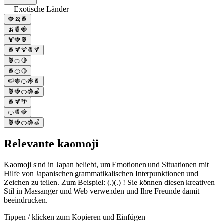
— Exotische Länder
🍓🍌🍍
🍌🍍🍓
🍹🍓🍍
🍍🍹🍹🍍🍹
🍍🍊🍋
🍍🍊🍋
🍉🍓🍊🍇🍍
🍍🍓🍊🍇🍎
🍍🍹🌴
🍊🍍🍓
🍍🍓🍊🍇🍏
Relevante kaomoji
Kaomoji sind in Japan beliebt, um Emotionen und Situationen mit
Hilfe von Japanischen grammatikalischen Interpunktionen und
Zeichen zu teilen. Zum Beispiel: (.)(.) ! Sie können diesen kreativen
Stil in Massanger und Web verwenden und Ihre Freunde damit
beeindrucken.
Tippen / klicken zum Kopieren und Einfügen