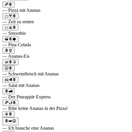
🍕🍍
— Pizza mit Ananas
🍊🌴🍍
— Zeit zu ernten
🍊🍌🍍
— Smoothie
🥃🍍🥥
— Pina Colada
🍍🍨
— Ananas-Eis
🛫🍍🥭
🐷🍍
— Schweinfleisch mit Ananas
🧀🥩🍍
— Salat mit Ananas
🍍🚄
— Der Pineapple Express
🍕🫸🍍
— Bitte keine Ananas in der Pizza!
🥫🍍
🍍➡️😋
— Ich brauche eine Ananas