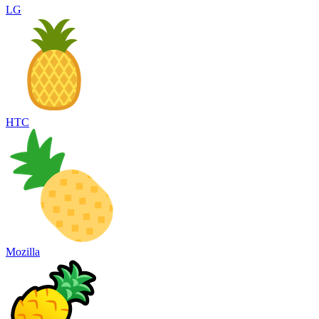
LG
HTC
Mozilla