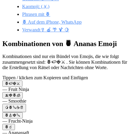
Kaomoji: (.)(.)
Phrasen mit 🍍
🍍 Auf dem iPhone, WhatsApp
Verwandt👙 🍎 🌴 🍹 🍋
Kombinationen von 🍍 Ananas Emoji
Kombinationen sind nur ein Bündel von Emojis, die wie folgt
zusammengesetzt sind: 🍍🍉🍓⚔️ . Sie können Kombinationen für
die Erstellung von Rätsel oder Nachrichten ohne Worte.
Tippen / klicken zum Kopieren und Einfügen
🍍🍉🍓⚔️
— Fruit Ninja
🍌🍓🍍🧊
— Smoothie
🥭🍍🔪☕️🥛
🍍🍐🍓🔪
— Frucht-Ninja
🍍🧃
— Ananassaft