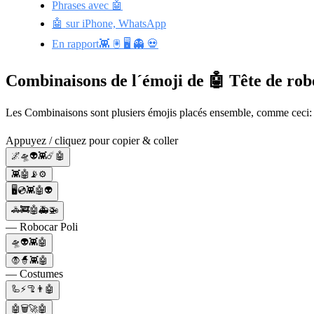
Phrases avec 🤖
🤖 sur iPhone, WhatsApp
En rapport👾 🖲️ 🖥️ 👻 💀
Combinaisons de l´émoji de 🤖 Tête de rob
Les Combinaisons sont plusiers émojis placés ensemble, comme ceci:
Appuyez / cliquez pour copier & coller
🌌🛸👽👾☄️🤖
👾🤖📡⚙️
🖥💿👾🤖👽
🚓🚒🤖🚑🚁
— Robocar Poli
🛸👽👾🤖
🧛🧙👾🤖
— Costumes
🦾⚡🦿👨🤖
🤖🗑️🚀🤖