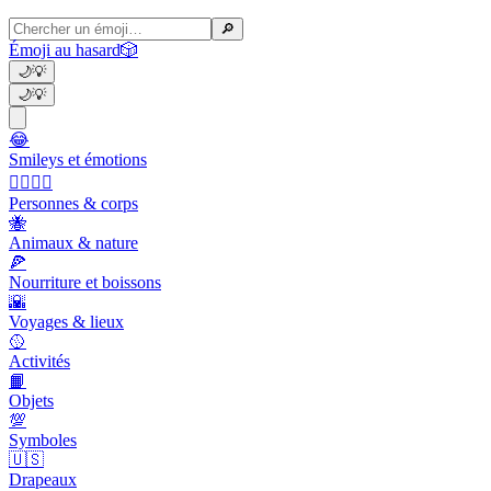
🔎
Émoji au hasard
🎲
🌙
💡
🌙
💡
😂
Smileys et émotions
👩‍❤️‍💋‍👨
Personnes & corps
🐝
Animaux & nature
🍕
Nourriture et boissons
🌇
Voyages & lieux
🥎
Activités
📙
Objets
💯
Symboles
🇺🇸
Drapeaux