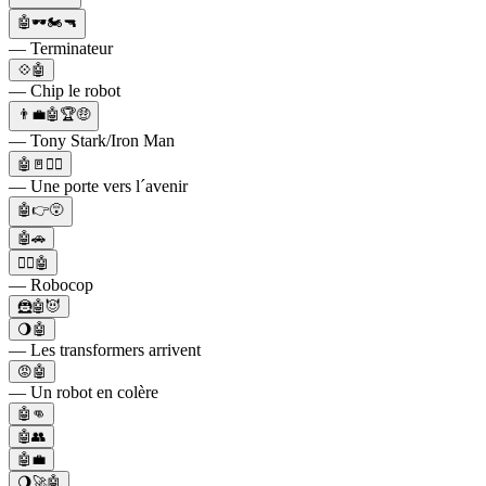
🤖🕶🏍🔫
— Terminateur
💠🤖
— Chip le robot
👨‍💼🤖🏆🤑
— Tony Stark/Iron Man
🤖🚪🚶‍♂️
— Une porte vers l´avenir
🤖👉😵
🤖🚗
👮‍♂️🤖
— Robocop
🦹🤖😈
🌖🤖
— Les transformers arrivent
😡🤖
— Un robot en colère
🤖👊
🤖👥
🤖💼
🌖🚀🤖