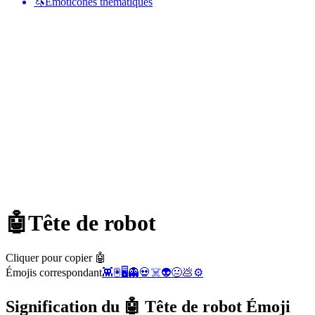
🦄
Émoticônes thématiques
🤖
Tête de robot
Cliquer pour copier 🤖
Émojis correspondant
👾
🖲️
🖥️
👻
💀
☠️
👽
😐
💩
⚙️
Signification du 🤖 Tête de robot Émoji