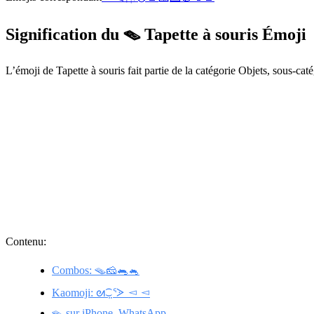
Signification du 🪤 Tapette à souris Émoji
L’émoji de Tapette à souris fait partie de la catégorie Objets, sous-ca
Contenu:
Combos: 🪤🧀🐀🐁
Kaomoji: ᘛ⁐̤ᕐᐷ ◅ ◅
🪤 sur iPhone, WhatsApp