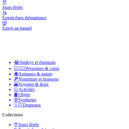
🎊
Jours fériés
🦄
Émoticônes thématiques
🎲
Émoji au hasard
😂
Smileys et émotions
👩‍❤️‍💋‍👨
Personnes & corps
🐝
Animaux & nature
🍕
Nourriture et boissons
🌇
Voyages & lieux
🥎
Activités
📙
Objets
💯
Symboles
🇺🇸
Drapeaux
Collections
🎊
Jours fériés