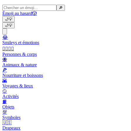
🔎
Émoji au hasard
🎲
🌙
💡
🌙
💡
😂
Smileys et émotions
👩‍❤️‍💋‍👨
Personnes & corps
🐝
Animaux & nature
🍕
Nourriture et boissons
🌇
Voyages & lieux
🥎
Activités
📙
Objets
💯
Symboles
🇺🇸
Drapeaux