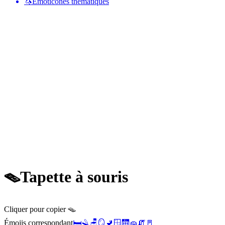
🦄
Émoticônes thématiques
🪤
Tapette à souris
Cliquer pour copier 🪤
Émojis correspondant
🛏️
🪒
🪑
🪞
🚽
🪟
🛗
🧽
🧯
🚪