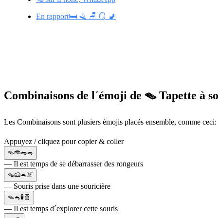
En rapport🛏️ 🪒 🪑 🪞 🚽
Combinaisons de l´émoji de 🪤 Tapette à so
Les Combinaisons sont plusiers émojis placés ensemble, comme ceci: 
Appuyez / cliquez pour copier & coller
🪤🧀🐀🐁
— Il est temps de se débarrasser des rongeurs
🪤🧀🐁☠️
— Souris prise dans une souricière
🪤🐁🧪🧬
— Il est temps d´explorer cette souris