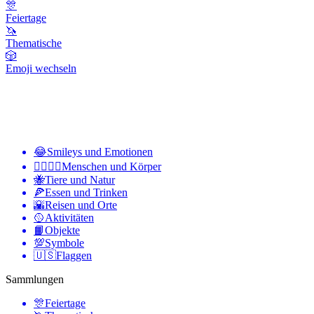
🎊
Feiertage
🦄
Thematische
🎲
Emoji wechseln
😂
Smileys und Emotionen
👩‍❤️‍💋‍👨
Menschen und Körper
🐝
Tiere und Natur
🍕
Essen und Trinken
🌇
Reisen und Orte
🥎
Aktivitäten
📙
Objekte
💯
Symbole
🇺🇸
Flaggen
Sammlungen
🎊
Feiertage