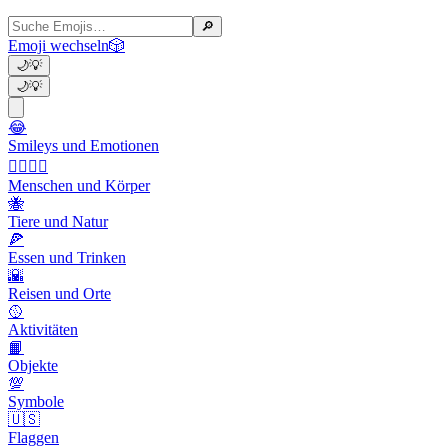
🔎
Emoji wechseln
🎲
🌙
💡
🌙
💡
😂
Smileys und Emotionen
👩‍❤️‍💋‍👨
Menschen und Körper
🐝
Tiere und Natur
🍕
Essen und Trinken
🌇
Reisen und Orte
🥎
Aktivitäten
📙
Objekte
💯
Symbole
🇺🇸
Flaggen