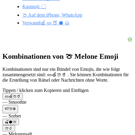
Kaomoji: 〇
🍈 Auf dem iPhone, WhatsApp
Verwandt🍏 🥒 🍑 🥥 🌰
Kombinationen von 🍈 Melone Emoji
Kombinationen sind nur ein Bündel von Emojis, die wie folgt
zusammengesetzt sind: 🥒🍏🍈🥤 . Sie können Kombinationen für
die Erstellung von Rätsel oder Nachrichten ohne Worte.
Tippen / klicken zum Kopieren und Einfügen
🥒🍏🍈🥤
— Smoothie
🍉🍈❄️
— Sorbet
🍒🥥🍈
🍈🧃
— Melonensaft