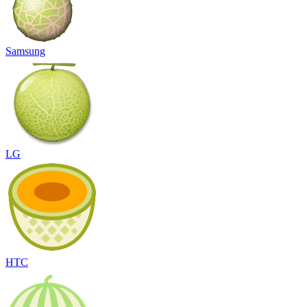
Samsung
LG
HTC