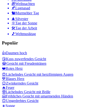
🎁
Weihnachten
🍂
Lugnasad
🐿
Murmeltier Tag
🎄
Silvester
🌞
Tag der Sonne
🛠
Tag der Arbeit
🎵
Weltmusiktag
Populär
👍
Daumen hoch
😘
Kuss zuwerfendes Gesicht
😂
Gesicht mit Freudentränen
❤️
Rotes Herz
😍
Lächelndes Gesicht mit herzförmigen Augen
💙
Blaues Herz
😉
Zwinkerndes Gesicht
🔥
Feuer
🤓
Lächelndes Gesicht mit Brille
🤗
Fröhliches Gesicht mit umarmenden Händen
🙃
Umgedrehtes Gesicht
☀️
Sonne