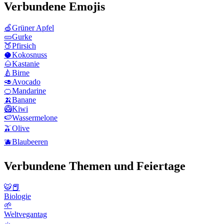
Verbundene Emojis
🍏
Grüner Apfel
🥒
Gurke
🍑
Pfirsich
🥥
Kokosnuss
🌰
Kastanie
🍐
Birne
🥑
Avocado
🍊
Mandarine
🍌
Banane
🥝
Kiwi
🍉
Wassermelone
🫒
Olive
🫐
Blaubeeren
Verbundene Themen und Feiertage
🐯📕
Biologie
🌱
Weltvegantag