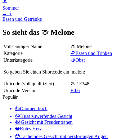
☀️
Sommer
🍳🧃
Essen und Getränke
So sieht das 🍈 Melone
Vollständiger Name
🍈 Melone
Kategorie
🍕Essen und Trinken
Unterkategorie
🍋Obst
So geben Sie einen Shortcode ein
:melon:
Unicode (voll qualifiziert)
🍈 1F348
Unicode-Version
E0.6
Populär
👍
Daumen hoch
😘
Kuss zuwerfendes Gesicht
😂
Gesicht mit Freudentränen
❤️
Rotes Herz
😍
Lächelndes Gesicht mit herzförmigen Augen