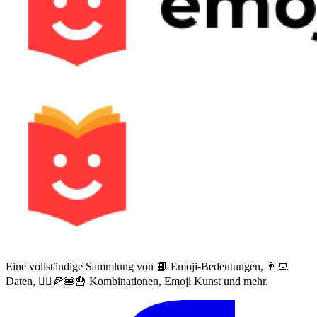
Eine vollständige Sammlung von 📙 Emoji-Bedeutungen, 👨‍💻
Daten, 🙅‍♀️🍕🍔🍟 Kombinationen, Emoji Kunst und mehr.