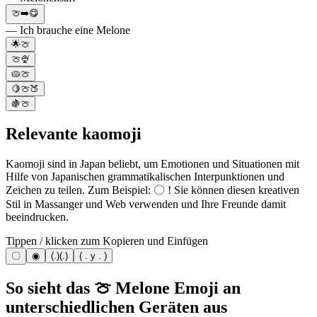
🍈➡️😋
— Ich brauche eine Melone
🌟🍈
🍈🍨
🥧🍈
🍋🍈🍑
🍇🍈
Relevante kaomoji
Kaomoji sind in Japan beliebt, um Emotionen und Situationen mit
Hilfe von Japanischen grammatikalischen Interpunktionen und
Zeichen zu teilen. Zum Beispiel: 〇 ! Sie können diesen kreativen
Stil in Massanger und Web verwenden und Ihre Freunde damit
beeindrucken.
Tippen / klicken zum Kopieren und Einfügen
〇
◉
(.)(.)
( . y . )
So sieht das 🍈 Melone Emoji an
unterschiedlichen Geräten aus