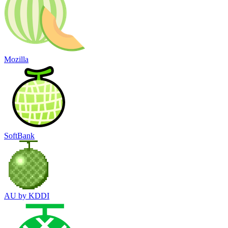
Mozilla
SoftBank
AU by KDDI