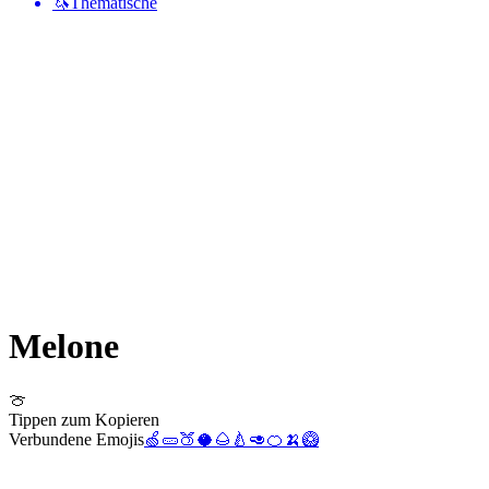
🦄
Thematische
Melone
🍈
Tippen zum Kopieren
Verbundene Emojis
🍏
🥒
🍑
🥥
🌰
🍐
🥑
🍊
🍌
🥝