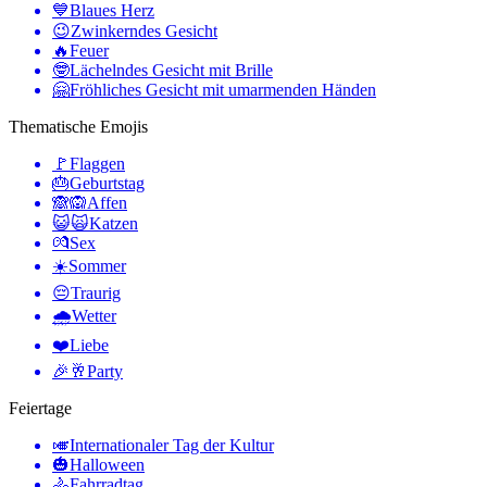
💙
Blaues Herz
😉
Zwinkerndes Gesicht
🔥
Feuer
🤓
Lächelndes Gesicht mit Brille
🤗
Fröhliches Gesicht mit umarmenden Händen
Thematische Emojis
🚩
Flaggen
🎂
Geburtstag
🙈🙉
Affen
😺🙀
Katzen
💏
Sex
☀️
Sommer
😔
Traurig
🌧
Wetter
❤️
Liebe
🎉🥂
Party
Feiertage
🎺
Internationaler Tag der Kultur
🎃
Halloween
🚴
Fahrradtag