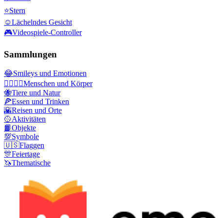
⭐
Stern
☺️
Lächelndes Gesicht
🎮
Videospiele-Controller
Sammlungen
😂
Smileys und Emotionen
👩‍❤️‍💋‍👨
Menschen und Körper
🐝
Tiere und Natur
🍕
Essen und Trinken
🌇
Reisen und Orte
🥎
Aktivitäten
📙
Objekte
💯
Symbole
🇺🇸
Flaggen
🎊
Feiertage
🦄
Thematische