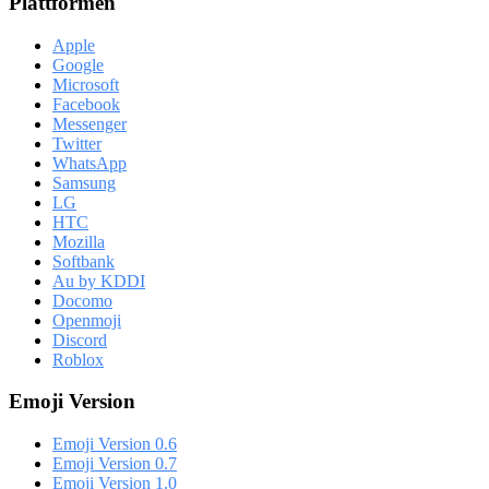
Plattformen
Apple
Google
Microsoft
Facebook
Messenger
Twitter
WhatsApp
Samsung
LG
HTC
Mozilla
Softbank
Au by KDDI
Docomo
Openmoji
Discord
Roblox
Emoji Version
Emoji Version 0.6
Emoji Version 0.7
Emoji Version 1.0