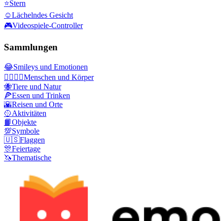
⭐
Stern
☺️
Lächelndes Gesicht
🎮
Videospiele-Controller
Sammlungen
😂
Smileys und Emotionen
👩‍❤️‍💋‍👨
Menschen und Körper
🐝
Tiere und Natur
🍕
Essen und Trinken
🌇
Reisen und Orte
🥎
Aktivitäten
📙
Objekte
💯
Symbole
🇺🇸
Flaggen
🎊
Feiertage
🦄
Thematische