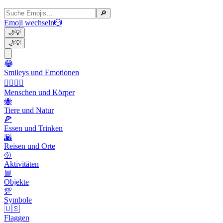
🔎
Emoji wechseln
🎲
🌙
💡
🌙
💡
😂
Smileys und Emotionen
👩‍❤️‍💋‍👨
Menschen und Körper
🐝
Tiere und Natur
🍕
Essen und Trinken
🌇
Reisen und Orte
🥎
Aktivitäten
📙
Objekte
💯
Symbole
🇺🇸
Flaggen