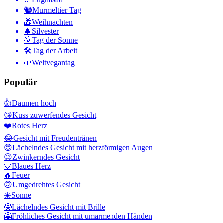
🐿
Murmeltier Tag
🎁
Weihnachten
🎄
Silvester
🌞
Tag der Sonne
🛠
Tag der Arbeit
🌱
Weltvegantag
Populär
👍
Daumen hoch
😘
Kuss zuwerfendes Gesicht
❤️
Rotes Herz
😂
Gesicht mit Freudentränen
😍
Lächelndes Gesicht mit herzförmigen Augen
😉
Zwinkerndes Gesicht
💙
Blaues Herz
🔥
Feuer
🙃
Umgedrehtes Gesicht
☀️
Sonne
🤓
Lächelndes Gesicht mit Brille
🤗
Fröhliches Gesicht mit umarmenden Händen