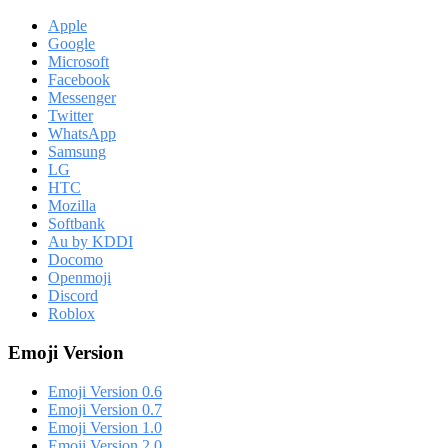
Apple
Google
Microsoft
Facebook
Messenger
Twitter
WhatsApp
Samsung
LG
HTC
Mozilla
Softbank
Au by KDDI
Docomo
Openmoji
Discord
Roblox
Emoji Version
Emoji Version 0.6
Emoji Version 0.7
Emoji Version 1.0
Emoji Version 2.0