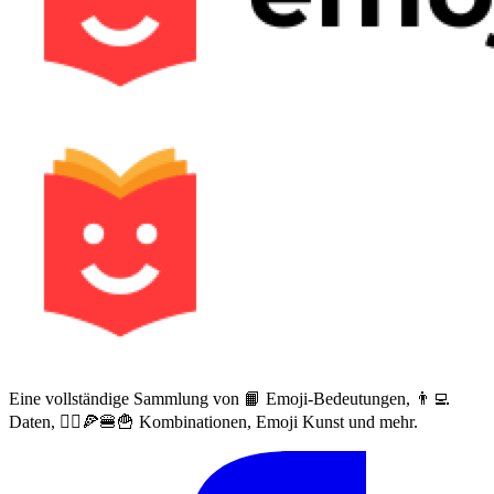
Eine vollständige Sammlung von 📙 Emoji-Bedeutungen, 👨‍💻
Daten, 🙅‍♀️🍕🍔🍟 Kombinationen, Emoji Kunst und mehr.