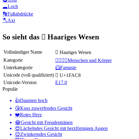
🕳️
Loch
👣
Fußabdrücke
🪓
Axt
So sieht das 🫈 Haariges Wesen
Vollständiger Name
🫈 Haariges Wesen
Kategorie
👩‍❤️‍💋‍👨Menschen und Körper
Unterkategorie
🦸Fantasie
Unicode (voll qualifiziert)
🫈 U+1FAC8
Unicode-Version
E17.0
Populär
👍
Daumen hoch
😘
Kuss zuwerfendes Gesicht
❤️
Rotes Herz
😂
Gesicht mit Freudentränen
😍
Lächelndes Gesicht mit herzförmigen Augen
😉
Zwinkerndes Gesicht