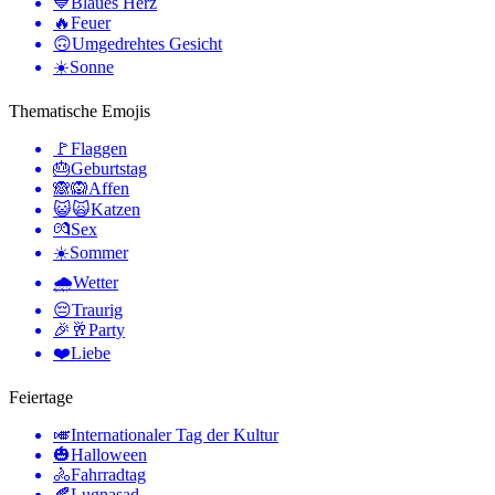
💙
Blaues Herz
🔥
Feuer
🙃
Umgedrehtes Gesicht
☀️
Sonne
Thematische Emojis
🚩
Flaggen
🎂
Geburtstag
🙈🙉
Affen
😺🙀
Katzen
💏
Sex
☀️
Sommer
🌧
Wetter
😔
Traurig
🎉🥂
Party
❤️
Liebe
Feiertage
🎺
Internationaler Tag der Kultur
🎃
Halloween
🚴
Fahrradtag
🍂
Lugnasad