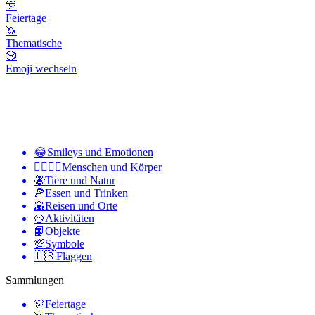
🎊
Feiertage
🦄
Thematische
🎲
Emoji wechseln
😂
Smileys und Emotionen
👩‍❤️‍💋‍👨
Menschen und Körper
🐝
Tiere und Natur
🍕
Essen und Trinken
🌇
Reisen und Orte
🥎
Aktivitäten
📙
Objekte
💯
Symbole
🇺🇸
Flaggen
Sammlungen
🎊
Feiertage