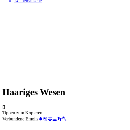
🦄
Thematische
Haariges Wesen
🫈
Tippen zum Kopieren
Verbundene Emojis
🌲
👹
🧌
🕳️
👣
🪓