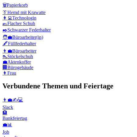
🗑️
Papierkorb
👔
Hemd mit Krawatte
👩‍💻
Technologin
🥿
Flacher Schuh
✒️
Schwarzer Federhalter
🧑‍💼
Büroarbeiter(in)
🖋️
Füllfederhalter
👨‍💼
Büroarbeiter
👠
Stöckelschuh
💼
Aktenkoffer
🏢
Bürogebäude
👩
Frau
Verbundene Themen und Feiertage
👨‍💼✍💻
Slack
🏦
Bankfeiertag
💼📊
Job