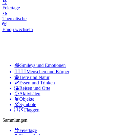
🎊
Feiertage
🦄
Thematische
🎲
Emoji wechseln
😂
Smileys und Emotionen
👩‍❤️‍💋‍👨
Menschen und Körper
🐝
Tiere und Natur
🍕
Essen und Trinken
🌇
Reisen und Orte
🥎
Aktivitäten
📙
Objekte
💯
Symbole
🇺🇸
Flaggen
Sammlungen
🎊
Feiertage