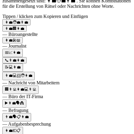
zusammengesetzt sind: 👩‍💼🧑‍💼👨‍💼 . Sie können Kombinationen
für die Erstellung von Rätsel oder Nachrichten ohne Worte.
Tippen / klicken zum Kopieren und Einfügen
👩‍💼🧑‍💼👨‍💼
👨‍💼🏢👩‍💼
— Büroangestellte
👩‍💼🎤📖
— Journalist
📅📈👩‍💼
📞👨‍💼👩‍💼
📝💻👩‍💼
👨‍💼💻📨🧑👩‍💼
— Nachricht von Mitarbeitern
🏢👨‍💻👩‍💼💻👨‍💻
— Büro der IT-Firma
▶️👩‍💼🗣👸
— Befragung
👨‍💼🗣📋👩‍💼
— Aufgabenbesprechung
👩‍💼💶📋