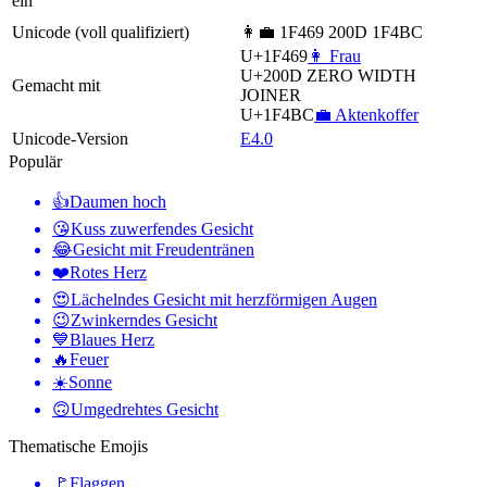
ein
Unicode (voll qualifiziert)
👩‍💼 1F469 200D 1F4BC
U+1F469
👩 Frau
U+200D
ZERO WIDTH
Gemacht mit
JOINER
U+1F4BC
💼 Aktenkoffer
Unicode-Version
E4.0
Populär
👍
Daumen hoch
😘
Kuss zuwerfendes Gesicht
😂
Gesicht mit Freudentränen
❤️
Rotes Herz
😍
Lächelndes Gesicht mit herzförmigen Augen
😉
Zwinkerndes Gesicht
💙
Blaues Herz
🔥
Feuer
☀️
Sonne
🙃
Umgedrehtes Gesicht
Thematische Emojis
🚩
Flaggen