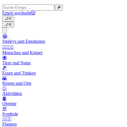
🔎
Emoji wechseln
🎲
🌙
💡
🌙
💡
😂
Smileys und Emotionen
👩‍❤️‍💋‍👨
Menschen und Körper
🐝
Tiere und Natur
🍕
Essen und Trinken
🌇
Reisen und Orte
🥎
Aktivitäten
📙
Objekte
💯
Symbole
🇺🇸
Flaggen