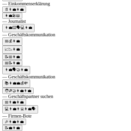
— Einkommenserklärung
📄👨‍💼👩‍💼
👩‍💼🎤📖
— Journalist
👨‍💼⌨️🗣💻👩‍💼
— Geschäftskommunikation
📅💰👩‍💼
📈📉👩‍💼
📝📅👩‍💼
📅📝👩‍💼
👨‍💼🗣🤝👩‍💼
— Geschäftskommunikation
📚👩‍💼💼💰💸
🧑🔎🤝👩‍💼👨‍💼
— Geschäftspartner suchen
📅👨‍💼👩‍💼
💻👨‍💼👨‍💻👩‍💼🗣
— Firmen-Bote
🎉👨‍💼👩‍💼
📝💼👩‍💼