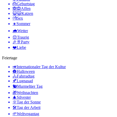
🎂
Geburtstag
🙈🙉
Affen
😺🙀
Katzen
💏
Sex
☀️
Sommer
🌧
Wetter
😔
Traurig
🎉🥂
Party
❤️
Liebe
Feiertage
🎺
Internationaler Tag der Kultur
🎃
Halloween
🚴
Fahrradtag
🍂
Lugnasad
🐿
Murmeltier Tag
🎁
Weihnachten
🎄
Silvester
🌞
Tag der Sonne
🛠
Tag der Arbeit
🌱
Weltvegantag