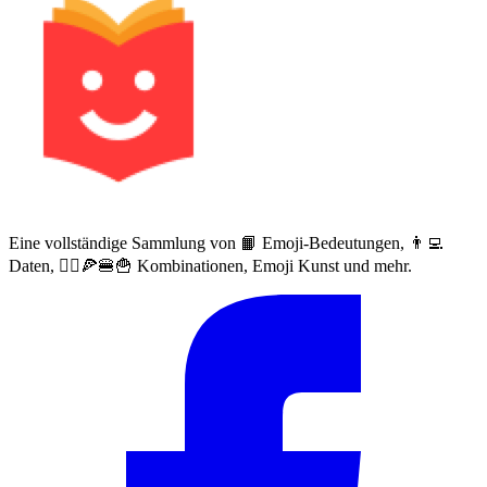
Eine vollständige Sammlung von 📙 Emoji-Bedeutungen, 👨‍💻
Daten, 🙅‍♀️🍕🍔🍟 Kombinationen, Emoji Kunst und mehr.