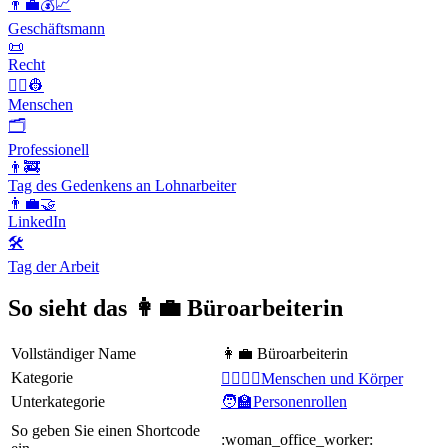
👨‍💼💰📈
Geschäftsmann
📜
Recht
👨‍✈️👷
Menschen
🗂
Professionell
👨‍🚒
Tag des Gedenkens an Lohnarbeiter
👨‍💼🤝
LinkedIn
🛠
Tag der Arbeit
So sieht das 👩‍💼 Büroarbeiterin
Vollständiger Name
👩‍💼 Büroarbeiterin
Kategorie
👩‍❤️‍💋‍👨Menschen und Körper
Unterkategorie
🧑‍🏫Personenrollen
So geben Sie einen Shortcode
:woman_office_worker: