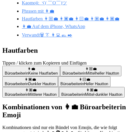
Kaomoji: ヾ( ￣O￣)ツ
Phrasen mit 👩‍💼
Hautfarben 👩🏼‍💼 👩🏿‍💼 👩🏻‍💼 👩🏽‍💼 👩🏾‍💼
👩‍💼 Auf dem iPhone, WhatsApp
Verwandt🗑️ 👔 👩‍💻 🥿 ✒️
Hautfarben
Tippen / klicken zum Kopieren und Einfügen
👩‍💼
👩🏼‍💼
Büroarbeiterin
Keine Hautfarben
Büroarbeiterin
Mittelheller Hautton
👩🏿‍💼
👩🏻‍💼
Büroarbeiterin
Dunkler Hautton
Büroarbeiterin
Heller Hautton
👩🏽‍💼
👩🏾‍💼
Büroarbeiterin
Mittlerer Hautton
Büroarbeiterin
Mittel-dunkler Hautton
Kombinationen von 👩‍💼 Büroarbeiterin
Emoji
Kombinationen sind nur ein Bündel von Emojis, die wie folgt