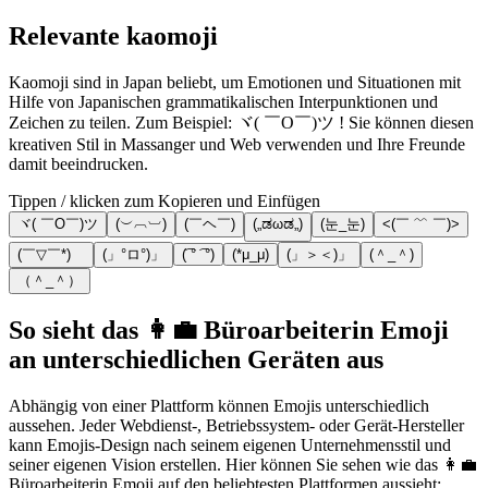
Relevante kaomoji
Kaomoji sind in Japan beliebt, um Emotionen und Situationen mit
Hilfe von Japanischen grammatikalischen Interpunktionen und
Zeichen zu teilen. Zum Beispiel: ヾ( ￣O￣)ツ ! Sie können diesen
kreativen Stil in Massanger und Web verwenden und Ihre Freunde
damit beeindrucken.
Tippen / klicken zum Kopieren und Einfügen
ヾ( ￣O￣)ツ
(︶︹︺)
(￣ヘ￣)
(„ಡωಡ„)
(눈_눈)
<(￣ ﹌ ￣)>
(￣▽￣*)ゞ
(」°ロ°)」
(͡ ° ͡ °)
(*μ_μ)
(」＞＜)」
(＾_＾)
（＾_＾）
So sieht das 👩‍💼 Büroarbeiterin Emoji
an unterschiedlichen Geräten aus
Abhängig von einer Plattform können Emojis unterschiedlich
aussehen. Jeder Webdienst-, Betriebssystem- oder Gerät-Hersteller
kann Emojis-Design nach seinem eigenen Unternehmensstil und
seiner eigenen Vision erstellen. Hier können Sie sehen wie das 👩‍💼
Büroarbeiterin Emoji auf den beliebtesten Plattformen aussieht: