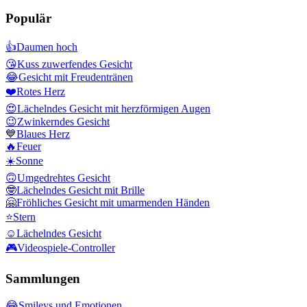
Populär
👍
Daumen hoch
😘
Kuss zuwerfendes Gesicht
😂
Gesicht mit Freudentränen
❤️
Rotes Herz
😍
Lächelndes Gesicht mit herzförmigen Augen
😉
Zwinkerndes Gesicht
💙
Blaues Herz
🔥
Feuer
☀️
Sonne
🙃
Umgedrehtes Gesicht
🤓
Lächelndes Gesicht mit Brille
🤗
Fröhliches Gesicht mit umarmenden Händen
⭐
Stern
☺️
Lächelndes Gesicht
🎮
Videospiele-Controller
Sammlungen
😂
Smileys und Emotionen