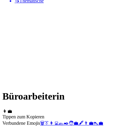
🦄
Thematische
Büroarbeiterin
👩‍💼
Tippen zum Kopieren
Verbundene Emojis
🗑️
👔
👩‍💻
🥿
✒️
🧑‍💼
🖋️
👨‍💼
👠
💼