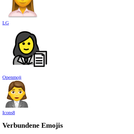
LG
Openmoji
Icons8
Verbundene Emojis