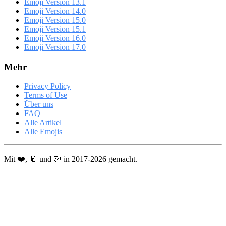
Emoji Version 13.1
Emoji Version 14.0
Emoji Version 15.0
Emoji Version 15.1
Emoji Version 16.0
Emoji Version 17.0
Mehr
Privacy Policy
Terms of Use
Über uns
FAQ
Alle Artikel
Alle Emojis
Mit ❤️, 🥛 und 🐹 in 2017-2026 gemacht.