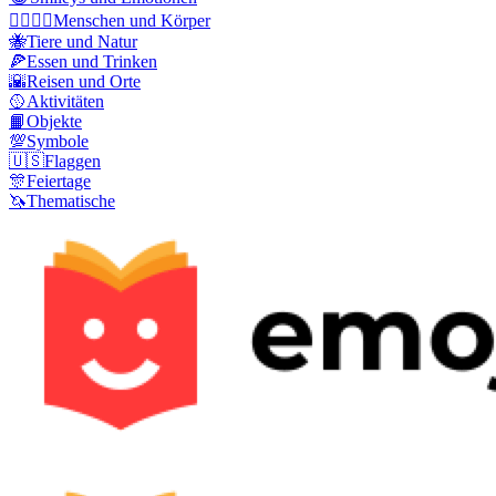
👩‍❤️‍💋‍👨
Menschen und Körper
🐝
Tiere und Natur
🍕
Essen und Trinken
🌇
Reisen und Orte
🥎
Aktivitäten
📙
Objekte
💯
Symbole
🇺🇸
Flaggen
🎊
Feiertage
🦄
Thematische