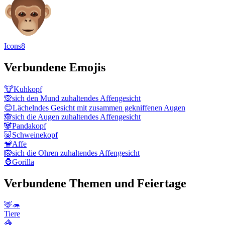
Icons8
Verbundene Emojis
🐮
Kuhkopf
🙊
sich den Mund zuhaltendes Affengesicht
😊
Lächelndes Gesicht mit zusammen gekniffenen Augen
🙈
sich die Augen zuhaltendes Affengesicht
🐼
Pandakopf
🐷
Schweinekopf
🐒
Affe
🙉
sich die Ohren zuhaltendes Affengesicht
🦍
Gorilla
Verbundene Themen und Feiertage
🦌🦔
Tiere
🦓