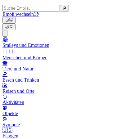
🔎
Emoji wechseln
🎲
🌙
💡
🌙
💡
😂
Smileys und Emotionen
👩‍❤️‍💋‍👨
Menschen und Körper
🐝
Tiere und Natur
🍕
Essen und Trinken
🌇
Reisen und Orte
🥎
Aktivitäten
📙
Objekte
💯
Symbole
🇺🇸
Flaggen