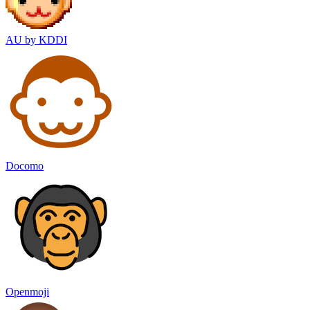
AU by KDDI
Docomo
Openmoji