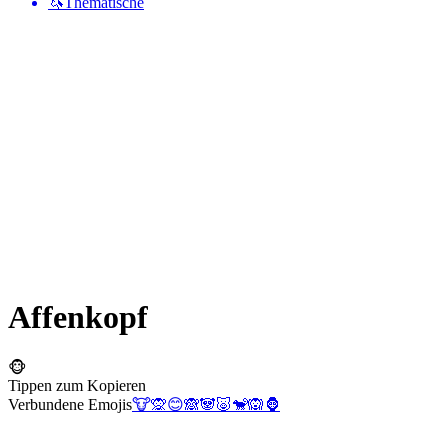
🦄
Thematische
Affenkopf
🐵
Tippen zum Kopieren
Verbundene Emojis
🐮
🙊
😊
🙈
🐼
🐷
🐒
🙉
🦍