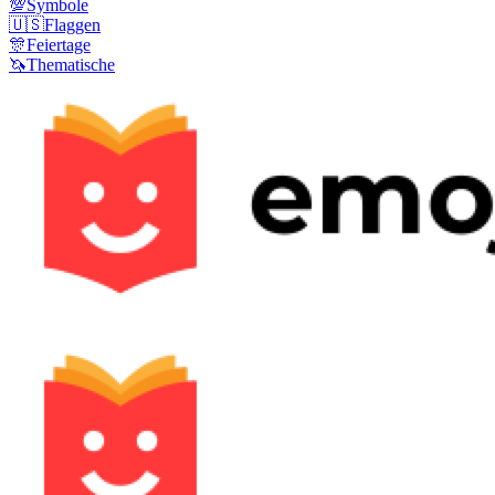
💯
Symbole
🇺🇸
Flaggen
🎊
Feiertage
🦄
Thematische