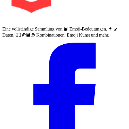
Eine vollständige Sammlung von 📙 Emoji-Bedeutungen, 👨‍💻
Daten, 🙅‍♀️🍕🍔🍟 Kombinationen, Emoji Kunst und mehr.