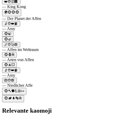
👑🐵😡🏢
— King Kong
🌍🐵🐵🐵
— Der Planet der Affen
🔬🐵👑📙
— Amy
🐵🍃
🐵🌿
🌌🐵🚀🙈
— Affen im Weltraum
🐵🦍🦧
— Arten von Affen
🐵🍌💥
🔬🐵👑📙
— Amy
🙉🐵🙈
— Niedlicher Affe
🐵🔨🛡️💪🏼👀
🐵🏕️🌲👣🦧
Relevante kaomoji