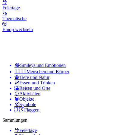
🎊
Feiertage
🦄
Thematische
🎲
Emoji wechseln
😂
Smileys und Emotionen
👩‍❤️‍💋‍👨
Menschen und Körper
🐝
Tiere und Natur
🍕
Essen und Trinken
🌇
Reisen und Orte
🥎
Aktivitäten
📙
Objekte
💯
Symbole
🇺🇸
Flaggen
Sammlungen
🎊
Feiertage