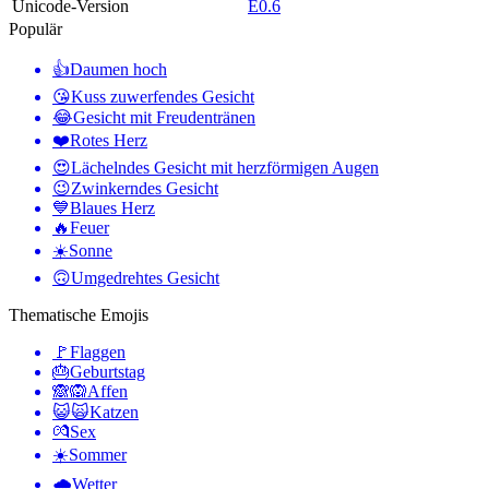
Unicode-Version
E0.6
Populär
👍
Daumen hoch
😘
Kuss zuwerfendes Gesicht
😂
Gesicht mit Freudentränen
❤️
Rotes Herz
😍
Lächelndes Gesicht mit herzförmigen Augen
😉
Zwinkerndes Gesicht
💙
Blaues Herz
🔥
Feuer
☀️
Sonne
🙃
Umgedrehtes Gesicht
Thematische Emojis
🚩
Flaggen
🎂
Geburtstag
🙈🙉
Affen
😺🙀
Katzen
💏
Sex
☀️
Sommer
🌧
Wetter