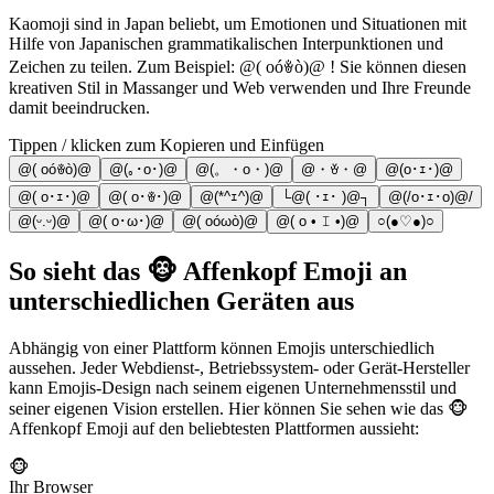
Kaomoji sind in Japan beliebt, um Emotionen und Situationen mit
Hilfe von Japanischen grammatikalischen Interpunktionen und
Zeichen zu teilen. Zum Beispiel: @( oóꎴò)@ ! Sie können diesen
kreativen Stil in Massanger und Web verwenden und Ihre Freunde
damit beeindrucken.
Tippen / klicken zum Kopieren und Einfügen
@( oóꎴò)@
@(｡･o･)@
@(。・o・)@
@・ꈊ・@
@(o･ｪ･)@
@( o･ｪ･)@
@( o･ꎴ･)@
@(*^ｪ^)@
└@( ･ｪ･ )@┐
@(/o･ｪ･o)@/
@(ᵕ.ᵕ)@
@( o･ω･)@
@( oóωò)@
@( o • 𝙸 •)@
○(●♡●)○
So sieht das 🐵 Affenkopf Emoji an
unterschiedlichen Geräten aus
Abhängig von einer Plattform können Emojis unterschiedlich
aussehen. Jeder Webdienst-, Betriebssystem- oder Gerät-Hersteller
kann Emojis-Design nach seinem eigenen Unternehmensstil und
seiner eigenen Vision erstellen. Hier können Sie sehen wie das 🐵
Affenkopf Emoji auf den beliebtesten Plattformen aussieht:
🐵
Ihr Browser