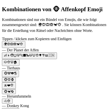
Kombinationen von 🐵 Affenkopf Emoji
Kombinationen sind nur ein Bündel von Emojis, die wie folgt
zusammengesetzt sind: 🌍🙊🙉🙈🐒🐵 . Sie können Kombinationen
für die Erstellung von Rätsel oder Nachrichten ohne Worte.
Tippen / klicken zum Kopieren und Einfügen
🌍🙊🙉🙈🐒🐵
— Der Planet der Affen
👶👦🧒🐺🐻🐆⬛🐍🐯🦊🐵🌳🌴📖🇮🇳
🐶🐵🐻🏠
— Tierhaus
🐵🐼🐨🌎
🐵🙊🦍
🍌❤️🐵
🐵🐒🔄
— Herumfummeln
🐴🐵
— Donkey Kong