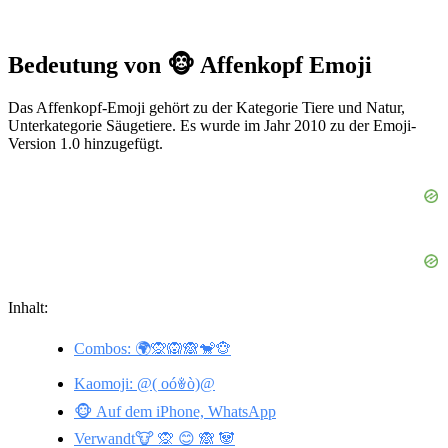
Bedeutung von 🐵 Affenkopf Emoji
Das Affenkopf-Emoji gehört zu der Kategorie Tiere und Natur,
Unterkategorie Säugetiere. Es wurde im Jahr 2010 zu der Emoji-
Version 1.0 hinzugefügt.
Inhalt:
Combos: 🌍🙊🙉🙈🐒🐵
Kaomoji: @( oóꎴò)@
🐵 Auf dem iPhone, WhatsApp
Verwandt🐮 🙊 😊 🙈 🐼