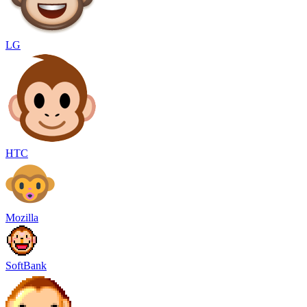
LG
HTC
Mozilla
SoftBank