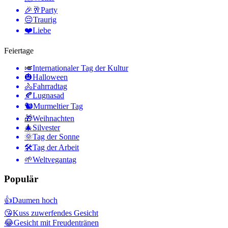
🎉🥂
Party
😔
Traurig
❤️
Liebe
Feiertage
🎺
Internationaler Tag der Kultur
🎃
Halloween
🚴
Fahrradtag
🍂
Lugnasad
🐿
Murmeltier Tag
🎁
Weihnachten
🎄
Silvester
🌞
Tag der Sonne
🛠
Tag der Arbeit
🌱
Weltvegantag
Populär
👍
Daumen hoch
😘
Kuss zuwerfendes Gesicht
😂
Gesicht mit Freudentränen