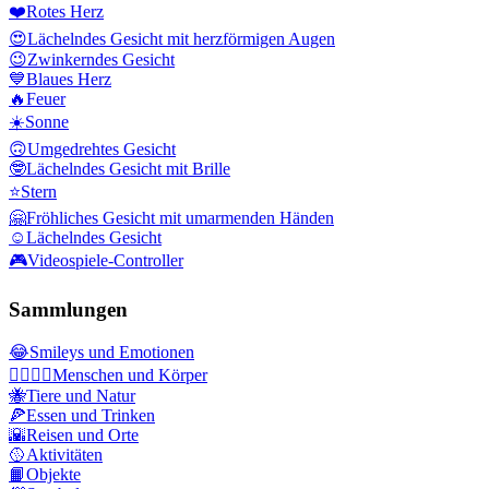
❤️
Rotes Herz
😍
Lächelndes Gesicht mit herzförmigen Augen
😉
Zwinkerndes Gesicht
💙
Blaues Herz
🔥
Feuer
☀️
Sonne
🙃
Umgedrehtes Gesicht
🤓
Lächelndes Gesicht mit Brille
⭐
Stern
🤗
Fröhliches Gesicht mit umarmenden Händen
☺️
Lächelndes Gesicht
🎮
Videospiele-Controller
Sammlungen
😂
Smileys und Emotionen
👩‍❤️‍💋‍👨
Menschen und Körper
🐝
Tiere und Natur
🍕
Essen und Trinken
🌇
Reisen und Orte
🥎
Aktivitäten
📙
Objekte